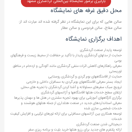
بارگیری برشور نمایشگاه بین‌المللی گردشگری مشهد
محل دقیق غرفه های نمایشگاه
سالن هایی که برای این نمایشگاه در نظر گرفته شده اند عبارت اند از:
سالن مفاخ، سالن فردوسی و سالن عطار
اهداف برگزاری نمایشگاه
توسعه پایدار صنعت گردشگری
حمایت از مدلهای گردشگری پایدار با تأکید بر حفاظت از محیط زیست و فرهنگهای
بومی
معرفی راهکارهای کاهش اثرات منفی گردشگری مانند آلودگی و ازدحام در مناطق
توریستی
حمایت از اقامتگاههای بوم گردی و گردشگری روستایی
ایجاد بستر معرفی اقامتگاههای بوم گردی به مسافران داخلی و خارجی
ترویج سبک سفرهای مسئولانه و آشنا کردن گردشگران با تجربه های محلی
ارتقای سطح خدمات هتلها اقامتگاهها و آژانسهای گردشگری
برگزاری کارگاههای آموزشی برای بهبود تجربه مشتری در هتل ها و مهمان پذیرها
معرفی استانداردهای جدید در صنعت هتلداری از جمله هتلهای هوشمند و
خدمات شخصی سازی شده
توسعه همکاری بین آژانسهای مسافرتی برای ارائه تورهای ترکیبی و افزایش کیفیت
خدمات
دیجیتالی شدن صنعت گردشگری
ارائه پلتفرم های جدید برای رزرو هتلها خرید بلیت و برنامه ریزی سفر