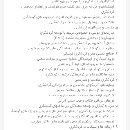
استارتاپهای گردشگری و پلتفرم های رزرو آنلاین
اپلیکیشنهای برنامه ریزی سفر نقشه های هوشمند و راهنمای دیجیتال
گردشگری
استفاده از هوش مصنوعی و واقعیت افزوده در تجربه های گردشگری
بلاک چین و روشهای نوین پرداخت در گردشگری
مقاصد و سازمانهای گردشگری
سازمانهای دولتی و خصوصی مرتبط با توسعه گردشگری
شهرداریها و نهادهای مدیریت مقصد (DMC)
مناطق آزاد شهرهای گردشگر پذیر و دهکده های توریستی
دفاتر جذب گردشگر بین المللی و نمایندگی های کشورهای خارجی
صنایع دستی هنر و گردشگری فرهنگی
تولید کنندگان و فروشندگان صنایع دستی و سوغات محلی
جشنواره ها و رویدادهای فرهنگی و هنری
معرفی سنتها آیینها و لباسهای محلی در مناطق گردشگری
موزه ها گالری ها و مراکز فرهنگی مرتبط با گردشگری
گردشگری سلامت و تندرستی
بیمارستانها کلینیکهای تخصصی و مراکز پزشکی گردشگری
اسپاها، مراکز ماساژ و هتلهای سلامت محور
شرکتهای ارائه دهنده خدمات بیمه سفر و سلامت
تورهای درمانی چکاپ و طب سنتی ایرانی
سرمایه گذاران و توسعه دهندگان زیر ساختهای گردشگری
شرکت های سرمایه گذاری در هتلها مجتمع های تفریحی و پروژه های گردشگر
سازندگان و تأمین کنندگان تجهیزات گردشگری و هتلداری
توسعه دهندگان پارکهای تفریحی شهربازی ها و اماکن سرگرمی
۹ رسانه ها و تبلیغات در گردشگری