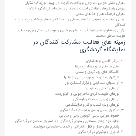
معرفی نقش هوش مصنوعی و واقعیت افزوده در بهبود تجربه گردشگران
بررسی راهکارهای افزایش امنیت دیجیتال در خدمات گردشگری آنلاین
معرفی فرهنگ هنر و غذاهای محلی
برپایی غرفه های معرفی غذاهای محلی و ایجاد تجربه های چشایی برای بازدید
کنندگان
برگزاری جشنواره های فرهنگی نمایشهای هنری و موسیقی سنتی برای معرفی
هویت مناطق مختلف.
زمینه های فعالیت مشارکت کنندگان در
نمایشگاه گردشگری
مراکز اقامتی و هتلداری
هتل ها متل ها و مهمان پذیرها
اقامتگاه های بوم گردی و سنتی
شرکتهای مدیریت و بهره برداری از هتلها
آژانسهای مسافرتی و برگزار کنندگان تور
تورهای داخلی و خارجی
تورهای طبیعت گردی ماجراجویی و اکوتوریسم
تورهای زیارتی سلامت و فرهنگی
تورهای ویژه کسب و کار و نمایشگاهی
شرکتهای حمل و نقل و لجستیک گردشگری
خطوط هوایی ،ریلی اتوبوس رانی و دریایی
اجاره خودروهای مسافرتی ونهای گردشگری و تاکسیهای مخصوص گردشگران
پلتفرم های حمل و نقل اشتراکی و خدمات جابجایی هوشمند
فناوری و نوآوری در گردشگری