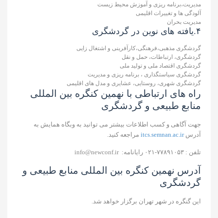
مدیریت،برنامه ریزی و آموزش محیط زیست
آلودگی ها و تغییرات اقلیمی
مدیریت بحران
۴.یافته های نوین در گردشگری
گردشگری مذهبی،فرهنگی،کارآفرینی و اشتغال زایی
گردشگری، ارتباطات، حمل و نقل
گردشگری اقتصاد ملی و تولید ملی
گردشگری سیاستگذاری ، برنامه ریزی و مدیریت
گردشگری شهری، روستایی، عشایری و مدل های اقلیمی
راه های ارتباطی با نهمین کنگره بین‌ المللی
منابع‌ طبیعی و گردشگری
جهت آگاهی و کسب اطلاعات بیشتر می توانید به وبگاه همایش به
آدرس
itcs.semnan.ac.ir
مراجعه کنید.
تلفن : ۷۷۸۹۱۰۵۳-۰۲۱ رایانامه: info@newconf.ir
آدرس نهمین کنگره بین‌ المللی منابع‌ طبیعی و
گردشگری
این گنگره در شهر تهران برگزار خواهد شد.