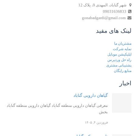
شهر گناباد، المهدی 9، پلاک 12
09031636833
gonabadgardi@gmail.com
لینک های مفید
مشتریان ما
نمایه شرکت
اپلیکیشن موبایل
راه حل وردپرس
پشتیبانی مشتری
منابع رایگان
اخبار
گیاهان دارویی گناباد
معرفی گیاهان دارویی منطقه گناباد گیاهان دارویی منطقه گناباد
بخش
فروردین ۴, ۱۴۰۵