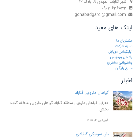
شهر گناباد، المهدی 9، پلاک 12
09031636833
gonabadgardi@gmail.com
لینک های مفید
مشتریان ما
نمایه شرکت
اپلیکیشن موبایل
راه حل وردپرس
پشتیبانی مشتری
منابع رایگان
اخبار
گیاهان دارویی گناباد
معرفی گیاهان دارویی منطقه گناباد گیاهان دارویی منطقه گناباد
بخش
فروردین ۴, ۱۴۰۵
نان سرموکی گنابادی