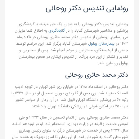
رونمایی تندیس دکتر روحانی
رونمایی تندیس دکتر روحانی را به عنوان یک خبر مرتبط با گردشگری
پزشکی و مشاهیر شهرستان گناباد را در
گنابادگردی
به اطلاع شما عزیزان
می رسانیم. رونمایی از تندیس دکتر محمد حائری روحانی در ۲۵ دیماه
۱۴۰۳ در
بیمارستان بهلول
شهرستان گناباد برگزار شد. این مراسم توسط
جمعی از فرهیختگان، مسئولین و مردم انجام شد. پس از سخنرانی و
تقدیر و تشکر از این مرد بزرگ، از تندیس ایشان در صحن بیمارستان
بهلول رونمایی شد.
دکتر محمد حائری روحانی
دکتر روحانی در اسفندماه ۱۳۰۸ در خیابان ری شهر تهران در کوچه ادیب
الممالک متولد شد. وی پس از گذراندن دوران تحصیل او در سال ۱۳۲۷ با
رتبه ۶۰ در پزشکی دانشگاه تهران قبول شد. در آن زمان از سراسر کشور
تنها ۲۵۰ نفر امکان قبولی در پزشکی دانشگاه تهران را داشتند.
دکتر محمد حائری روحانی پس از اتمام تحصیل در سال ۱۳۳۳ و طی
نمودن خدمت وظیفه در وزارت بهداری استخدام شد. او در نوزدهم اسفند
سال ۱۳۳۶ پس از خدمت در شهرستان درگز، به عنوان رئیس بهداری
شهرستان گناباد به شهرمان آمد. از آن زمان تا امروز نزدیک به هفتاد سال