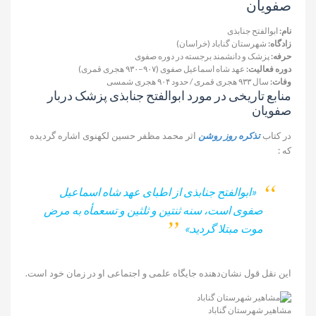
صفویان
نام:
ابوالفتح جنابذی
زادگاه:
شهرستان گناباد (خراسان)
حرفه:
پزشک و دانشمند برجسته در دوره صفوی
دوره فعالیت:
عهد شاه اسماعیل صفوی (۹۰۷–۹۳۰ هجری قمری)
وفات:
سال ۹۳۳ هجری قمری / حدود ۹۰۴ هجری شمسی
منابع تاریخی در مورد ابوالفتح جنابذی پزشک دربار
صفویان
در کتاب
تذکره روز روشن
اثر محمد مظفر حسین لکهنوی اشاره گردیده
که :
«ابوالفتح جنابذی از اطبای عهد شاه اسماعیل
صفوی است، سنه ثنتین و ثلثین و تسعمأه به مرض
موت مبتلا گردید.»
این نقل قول نشان‌دهنده جایگاه علمی و اجتماعی او در زمان خود است.
مشاهیر شهرستان گناباد