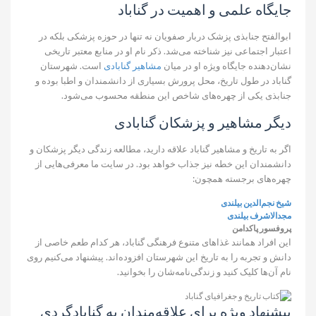
جایگاه علمی و اهمیت در گناباد
ابوالفتح جنابذی پزشک دربار صفویان نه تنها در حوزه پزشکی بلکه در
اعتبار اجتماعی نیز شناخته می‌شد. ذکر نام او در منابع معتبر تاریخی
نشان‌دهنده جایگاه ویژه او در میان
مشاهیر گنابادی
است. شهرستان
گناباد در طول تاریخ، محل پرورش بسیاری از دانشمندان و اطبا بوده و
جنابذی یکی از چهره‌های شاخص این منطقه محسوب می‌شود.
دیگر مشاهیر و پزشکان گنابادی
اگر به تاریخ و مشاهیر گناباد علاقه دارید، مطالعه زندگی دیگر پزشکان و
دانشمندان این خطه نیز جذاب خواهد بود. در سایت ما معرفی‌هایی از
چهره‌های برجسته همچون:
شیخ نجم‌الدین بیلندی
مجدالاشرف بیلندی
پروفسور پاکدامن
این افراد همانند غذاهای متنوع فرهنگی گناباد، هر کدام طعم خاصی از
دانش و تجربه را به تاریخ این شهرستان افزوده‌اند. پیشنهاد می‌کنیم روی
نام آن‌ها کلیک کنید و زندگی‌نامه‌شان را بخوانید.
پیشنهاد ویژه برای علاقه‌مندان به گنابادگردی