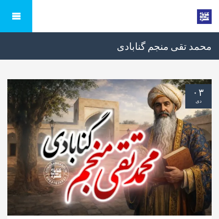
محمد تقی منجم گنابادی
۰۳
دی