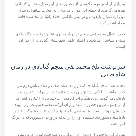
بسیاری از امور مهم حکومتی از مشاوره‌های این ستاره‌شناس گنابادی
بهره می‌گرفت. از جمله این موارد می‌توان به انتخاب شاهزاده سام
میرزا به‌عنوان ولیعهد و پیش‌بینی ناکامی احمد پاشا در محاصره قلعه
بغداد اشاره کرد.
حضور فعال محمد تقی منجم در دربار صفوی نشان‌دهنده جایگاه والای
ستاره شناسان گنابادی و اعتبار علمی شهرستان گناباد در آن دوران
است.
سرنوشت تلخ محمد تقی منجم گنابادی در زمان
شاه صفی
محمد تقی منجم گنابادی که در زمان شاه صفی و شاه عباس دوم نیز
حیات داشت، با یکی از تلخ‌ترین حوادث تاریخ دربار مواجه شد. روایت
تاریخی می‌گوید روزی هنگام اجرای مجازات چند تن از اعیان و اشراف،
او در جمع ناظرین حضور داشت و برای آن‌که صحنه خشونت‌بار را نبیند،
چشمان خود را بست. شاه صفی با مشاهده این رفتار، خشمگین شد و
بلافاصله دستور داد چشمان وی را از حدقه درآورند؛ دستوری که بی‌درنگ
اجرا شد.
پس از این واقعه و از دست رفتن توانایی و صلاحیت او، برادرش
میرزا