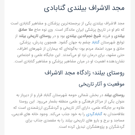
مجد الاشراف بیلندی گنابادی
مجد الاشراف بیلندی یکی از برجسته‌ترین پزشکان و مشاهیر گنابادی است
که نام او در تاریخ پزشکی ایران ماندگار است. وی نوه حاج
ملا صادق
بیلندی
و فرزند
شیخ نجم‌الدین بیلندی
بود و در
روستای تاریخی بیلند
از
توابع شهرستان
گناباد
چشم به جهان گشود. همچون پدرش، پزشکی
حاذق و مورد اعتماد مردم بود؛ به‌گونه‌ای که بیماران از شهرهای اطراف،
حتی مشهد، برای درمان نزد او می‌آمدند. این جایگاه علمی و اجتماعی
نشان‌دهنده اهمیت او در میان مشاهیر پزشکی و مشاهیر گنابادی است.
روستای بیلند؛ زادگاه مجد الاشراف
موقعیت و آثار تاریخی
روستای بیلند
در بخش شمالی حومه شهرستان گناباد قرار و از دیرباز به
عنوان یکی از مراکز فرهنگی و علمی منطقه بشمار می‌رود. این روستا
علاوه بر جایگاه علمی، دارای آثار تاریخی و گردشگری ارزشمندی است که
علاقه‌مندان به
گنابادگردی
را به خود جذب می‌کند. وجود خانه های قدیمی،
مساجد و برج و بارو های تاریخی بیلند را به مقصدی جذاب برای
گردشگران و پژوهشگران تبدیل کرده است.