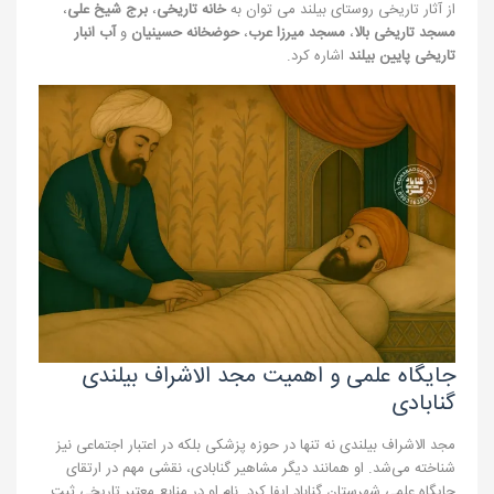
از آثار تاریخی روستای بیلند می توان به
خانه تاریخی
،
برج شیخ علی
،
مسجد تاریخی بالا
،
مسجد میرزا عرب
،
حوضخانه حسینیان
و
آب انبار
تاریخی پایین بیلند
اشاره کرد.
جایگاه علمی و اهمیت مجد الاشراف بیلندی
گنابادی
مجد الاشراف بیلندی نه تنها در حوزه پزشکی بلکه در اعتبار اجتماعی نیز
شناخته می‌شد. او همانند دیگر مشاهیر گنابادی، نقشی مهم در ارتقای
جایگاه علمی شهرستان گناباد ایفا کرد. نام او در منابع معتبر تاریخی ثبت