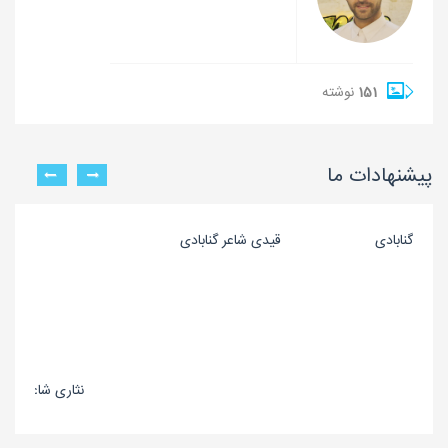
151
نوشته
پیشنهادات ما
شاعر گنابادی
قیدی شاعر گنابادی
نثاری شاعر گنابا