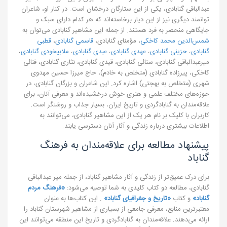
عبدالباقی گنابادی، یکی از این ستارگان درخشان است. در کنار او، شاعران
توانمند دیگری نیز از این دیار برخاسته‌اند که هر کدام دارای سبک و
جایگاهی منحصر به فرد هستند. از جمله این مشاهیر گنابادی می‌توان به
شمس‌الدین محمد کاخکی
، مؤمنای گنابادی،
قاسمی گنابادی
،
قطبی
گنابادی
،
حزینی گنابادی
،
عهدی گنابادی
،
عبدی گنابادی
،
ملابیخودی گنابادی
،
میرعبدالباقی گنابادی، سنائی گنابادی، قیدی گنابادی، نثاری گنابادی، فنائی
کاخکی، پیرزاده گنابادی (متخلص به خادم)، حاج میرزا حسین مهدوی
شهری (متخلص به بهجتی) اشاره کرد. این شاعران و بزرگان گنابادی، در
حوزه‌های مختلف علمی و هنری خوش درخشیده‌اند و معرفی آنان، برای
علاقه‌مندان به گنابادگردی و تاریخ ایران، بسیار جذاب و روشنگر است.
کاربران با کلیک بر نام هر یک از این مشاهیر گنابادی، می‌توانند به
اطلاعات بیشتری درباره زندگی و آثار آنان دسترسی یابند.
پیشنهاد مطالعه برای علاقه‌مندان به فرهنگ
گناباد
برای درک عمیق‌تر از زندگی و آثار مشاهیر گناباد، از جمله میر عبدالباقی
گنابادی، مطالعه دو کتاب کلیدی به شما توصیه می‌شود:
«فرهنگ مردم
گناباد»
و کتاب
«تاریخ و جغرافیای گناباد»
. این کتاب‌ها به عنوان
معتبرترین منابع، معرفی جامعی از بسیاری از مشاهیر شهرستان گناباد را
ارائه می‌دهند. علاقه‌مندان به گنابادگردی و تاریخ این منطقه می‌توانند این