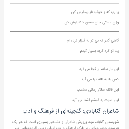
یا رب که ز خواب ناز بیدارش کن
وزن مستی جان حسن هشیارش کن
گاهی گذر که بی تو به گلزار کرده ام
یاد تو کرد گریه بسیار کردم
این بار ندانم از کجا می آید
کس بادیه ناله درا می آید
این قافله سالار زمانی مشتاب
این صوت به گوشم آشنا می آید
شاعران گنابادی: گنجینه‌ای از فرهنگ و ادب
شهرستان گناباد، مهد پرورش شاعران و مشاهیر بسیاری است که هر یک
به سهم خود، چراغی بر تارک فرهنگ و ادب ایران زمین افروخته‌اند. میر