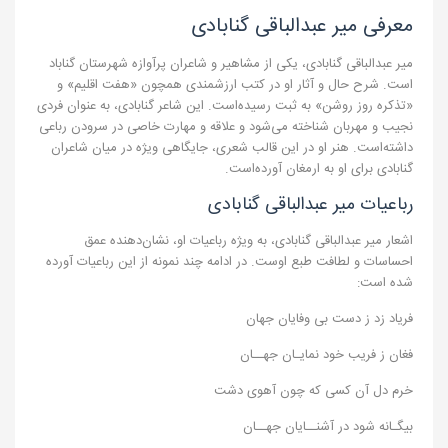
معرفی میر عبدالباقی گنابادی
میر عبدالباقی گنابادی، یکی از مشاهیر و شاعران پرآوازه شهرستان گناباد
است. شرح حال و آثار او در کتب ارزشمندی همچون «هفت اقلیم» و
«تذکره روز روشن» به ثبت رسیده‌است. این شاعر گنابادی، به عنوان فردی
نجیب و مهربان شناخته می‌شود و علاقه و مهارت خاصی در سرودن رباعی
داشته‌است. هنر او در این قالب شعری، جایگاهی ویژه در میان شاعران
گنابادی برای او به ارمغان آورده‌است.
رباعیات میر عبدالباقی گنابادی
اشعار میر عبدالباقی گنابادی، به ویژه رباعیات او، نشان‌دهنده عمق
احساسات و لطافت طبع اوست. در ادامه چند نمونه از این رباعیات آورده
شده است:
فریاد زد ز دست بی وفایان جهان
فغان ز فریب خود نمایـان جهــان
خرم دل آن کسی که چون آهوی دشت
بیگـانه شود در آشنــایان جهــان