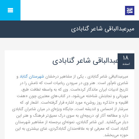
میرعبدالباقی شاعر گنابادی
۱۸
میرعبدالباقی شاعر گنابادی
اسفند
میرعبدالباقی شاعر گنابادی ، یکی از مشاهیر درخشان
شهرستان گناباد
و
شاعری نام‌آور است. هنر وی در سرودن رباعیات است که نامش را در
تاریخ ادبیات ایران ماندگار کرده‌است. وی که به واسطه لطافت طبع،
مهربانی و نجابتش شناخته می‌شود، در کتاب‌های معتبری چون «هفت
اقلیم» و «تذکره روز روشن» مورد اشاره قرار گرفته‌است. اشعار او، که
سرشار از احساس و اندیشه است، جایگاه ویژه‌ای در میان شاعران گنابادی
دارد و مطالعه آثار او، دریچه‌ای به سوی درک عمیق‌تر فرهنگ و هنر این
دیار می‌گشاید. این شاعر گنابادی، نمونه‌ای برجسته از مشاهیر شهرستان
گناباد است که معرفی او به علاقه‌مندان گنابادگردی، غنای بیشتری به این
حوزه می‌بخشد.