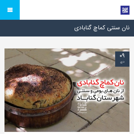
نان سنتی کماچ گنابادی
۰۹
دی