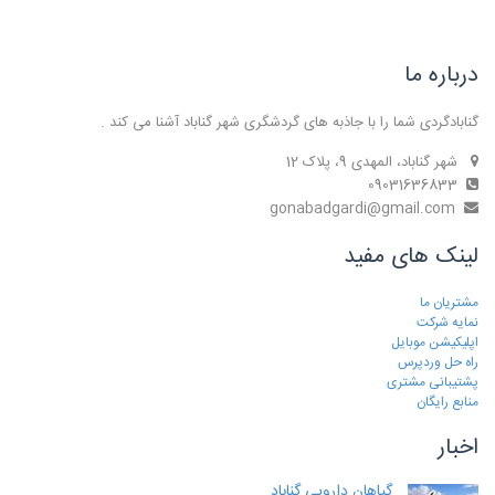
درباره ما
گنابادگردی شما را با جاذبه های گردشگری شهر گناباد آشنا می کند .
شهر گناباد، المهدی 9، پلاک 12
09031636833
gonabadgardi@gmail.com
لینک های مفید
مشتریان ما
نمایه شرکت
اپلیکیشن موبایل
راه حل وردپرس
پشتیبانی مشتری
منابع رایگان
اخبار
گیاهان دارویی گناباد