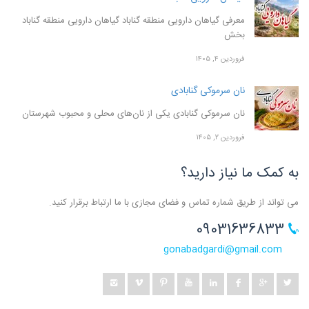
معرفی گیاهان دارویی منطقه گناباد گیاهان دارویی منطقه گناباد
بخش
فروردین ۴, ۱۴۰۵
نان سرموکی گنابادی
نان سرموکی گنابادی یکی از نان‌های محلی و محبوب شهرستان
فروردین ۲, ۱۴۰۵
به کمک ما نیاز دارید؟
می تواند از طریق شماره تماس و فضای مجازی با ما ارتباط برقرار کنید.
09031636833
gonabadgardi@gmail.com