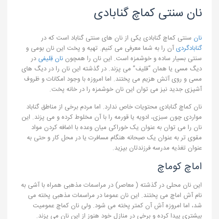
نان سنتی کماچ گنابادی
نان
سنتی کماچ گنابادی یکی از نان های سنتی گناباد است که در
گنابادگردی
آن را به شما معرفی می کنیم. تهیه و پخت این نان بومی و
سنتی بسیار ساده و خوشمزه است. این نان را همچون
نان قِلیفی
در
دیگ مسی یا همان “قلیف” می پزند. در گذشته این نان را در دیگ های
مسی و روی آتش هزیم می پختند. اما امروزه با وجود امکانات و ظروف
آشپزی جدید نیز می توان این نان خوشمزه را در خانه پخت.
نان کماچ گنابادی محتویات خاص ندارد. اما مردم برخی از مناطق گناباد
مواردی چون سبزی، ادویه یا قورمه را با آن مخلوط کرده و می پزند. این
نان را می توان به عنوان یک خوراکی میان وعده با اضافه کردن مواد
مقوی تر به عنوان یک صبحانه هنگام مسافرت یا در محل کار و حتی به
عنوان تغذیه مدرسه فرزندتان بپزید.
اماچ کوماچ
این نان محلی در گذشته ( معاصر) در مراسمات مذهبی همراه با آشی به
نام آش اماچ می پختند. این نان عموما در مراسمات مذهبی پخته می
شد، اما امروزه آش آن کمتر پخته می شود. ولی نان کماچ عمومیت
بیشتری پیدا کرده و برخی در منازل خود هنوز از این نان می پزند.