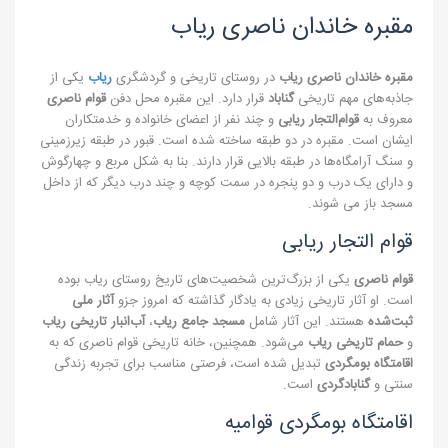
مقبره خاندان ناصری ریاب
مقبره خاندان ناصری
ریاب
در روستای تاریخی و گردشگری
ریاب
یکی از
جاذبه‌های مهم تاریخی
گناباد
قرار دارد. این مقبره محل دفن
قوام ناصری
معروف به
قوام‌التجار
ریابی
و چند نفر از اعضای خانواده و خدمتکاران
ایشان است. مقبره در دو طبقه ساخته شده است. قبور در طبقه زیرزمینی
و سنگ آرامگاه‌ها در طبقه بالایی قرار دارند. بنا به شکل مربع و چهارگوش
و دارای یک درب و دو پنجره در سمت کوچه و چند درب دیگر که از داخل
مسجد باز می شوند.
قوام التجار ریابی
قوام ناصری
یکی از بزرگ‌ترین شخصیت‌های تاریخ روستای ریاب بوده
است. او آثار تاریخی زیادی به یادگار گذاشته که امروز جزو
آثار ملی
ثبت‌شده
هستند. این آثار شامل
مسجد جامع ریاب
،
آب‌انبار تاریخی ریاب
و
حمام تاریخی ریاب
می‌شود. همچنین، خانه تاریخی قوام ناصری که به
اقامتگاه بومگردی
تبدیل شده است، فرصتی مناسب برای تجربه زندگی
سنتی و
گنابادگردی
است.
اقامتگاه بومگردی قوامیه