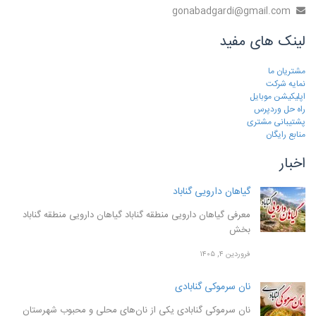
gonabadgardi@gmail.com
لینک های مفید
مشتریان ما
نمایه شرکت
اپلیکیشن موبایل
راه حل وردپرس
پشتیبانی مشتری
منابع رایگان
اخبار
گیاهان دارویی گناباد
معرفی گیاهان دارویی منطقه گناباد گیاهان دارویی منطقه گناباد
بخش
فروردین ۴, ۱۴۰۵
نان سرموکی گنابادی
نان سرموکی گنابادی یکی از نان‌های محلی و محبوب شهرستان