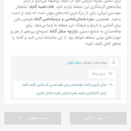
برای تکمیل تجربه تاریخی خود در گناباد، پیشنهاد می‌کنیم از دیگر
جاذبه‌های گردشگری این منطقه بازدید کنید.
قنات قصبه
گناباد
، شاهکار
مهندسی ایرانی، یکی از بزرگ‌ترین قنات‌های جهان است که نباید از دست
بدهید. همچنین،
موزه باستان‌شناسی و مردم‌شناسی گناباد
فرصتی عالی
برای آشنایی با تاریخ و فرهنگ این منطقه به شما می‌دهد. برای
علاقه‌مندان به صنایع دستی،
بازارچه سفال گناباد
تجربه‌ای بی‌نظیر از هنر و
مهارت‌های بومی منطقه خواهد بود. از این جاذبه‌ها دیدن کنید و گناباد را
به‌طور کامل کشف کنید!
نوشته شده توسط:
مسلم ذوقی
بدون دیدگاه
اماکن تاریخی گناباد
,
قوام التجار ریابی
,
قوام ناصری
,
گردشگری
,
گناباد
,
گناباد
گردی
,
گنابادگردی
,
مقبره
,
مقبره تاریخی
,
مقبره خاندان ناصری
پست قبلی
پست بعدی