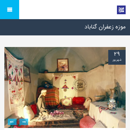
موزه زعفران گناباد
۲۹
شهریور