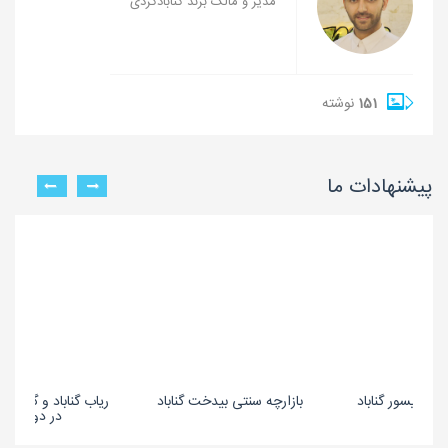
مدیر و مالک برند گنابادگردی
151
نوشته
پیشنهادات ما
ین گیسور گناباد
بازارچه سنتی بیدخت گناباد
ریاب گناباد و گیلان
در دو بدن